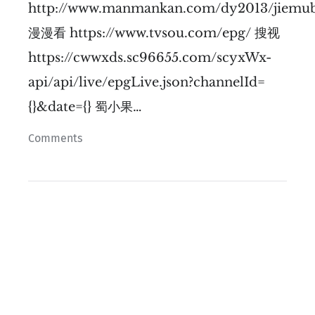
http://www.manmankan.com/dy2013/jiemub
漫漫看 https://www.tvsou.com/epg/ 搜视
https://cwwxds.sc96655.com/scyxWx-
api/api/live/epgLive.json?channelId=
{}&date={} 蜀小果…
Comments