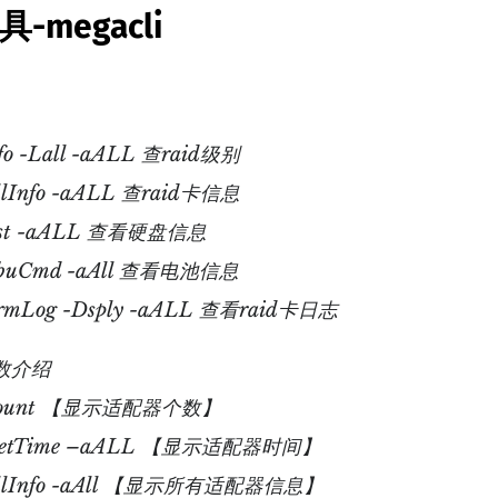
具-megacli
fo -Lall -aALL 查raid级别
AllInfo -aALL 查raid卡信息
List -aALL 查看硬盘信息
pBbuCmd -aAll 查看电池信息
ermLog -Dsply -aALL 查看raid卡日志
参数介绍
dpCount 【显示适配器个数】
dpGetTime –aALL 【显示适配器时间】
pAllInfo -aAll 【显示所有适配器信息】