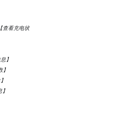
us’ 【查看充电状
量信息】
参数】
性】
信息】