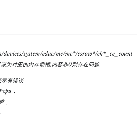
sys/devices/system/edac/mc/mc*/csrow*/ch*_ce_count
unt应该为对应的内存插槽,内容非0则存在问题.
0表示有错误
个cpu，
通道，
存