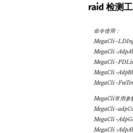
raid 检测工
命令使用：
MegaCli -LDIn
MegaCli -Adp
MegaCli -PD
MegaCli -Ad
MegaCli -FwT
MegaCli常用
MegaCli -a
MegaCli -A
MegaCli -Ad