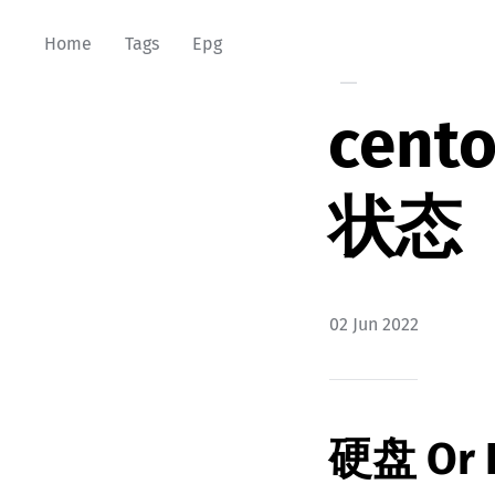
Home
Tags
Epg
cen
状态
02 Jun 2022
硬盘 Or 