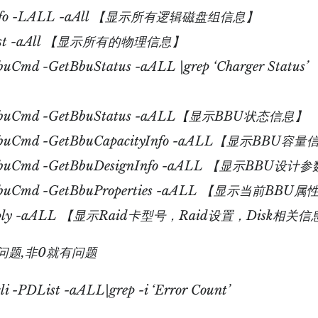
DInfo -LALL -aAll 【显示所有逻辑磁盘组信息】
List -aAll 【显示所有的物理信息】
buCmd -GetBbuStatus -aALL |grep ‘Charger Stat
pBbuCmd -GetBbuStatus -aALL【显示BBU状态信息】
pBbuCmd -GetBbuCapacityInfo -aALL【显示BBU容
pBbuCmd -GetBbuDesignInfo -aALL 【显示BBU设计
pBbuCmd -GetBbuProperties -aALL 【显示当前BBU属
gdsply -aALL 【显示Raid卡型号，Raid设置，Disk相关
问题,非0就有问题
li -PDList -aALL|grep -i ‘Error Count’