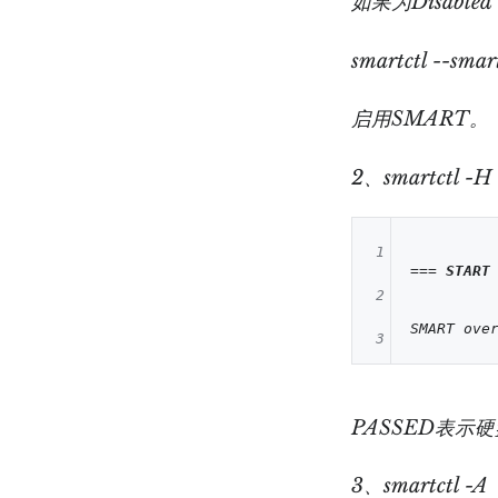
如果为Disabl
smartctl --smar
启用SMART。
2、smartctl -H
1
=== 
START
2
3
4
PASSED表示
3、smartctl -A