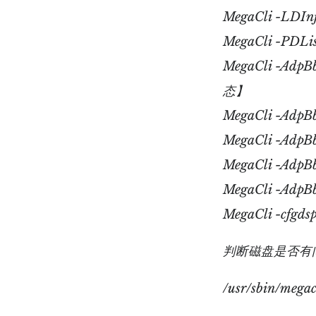
MegaCli -L
MegaCli -PD
MegaCli -AdpB
态】
MegaCli -Ad
MegaCli -Ad
MegaCli -Ad
MegaCli -Ad
MegaCli -cf
判断磁盘是否有
/usr/sbin/megac