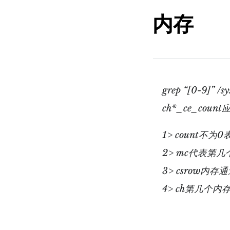
内存
grep “[0-9]” /
ch*_ce_co
1> count不为
2> mc代表第几
3> csrow内存
4> ch第几个内