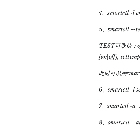
4、smartctl -l e
5、smartctl --
TEST可取值：offline
[on|off], scttem
此时可以用smar
6、smartctl -l se
7、smartctl -a
8、smartctl 