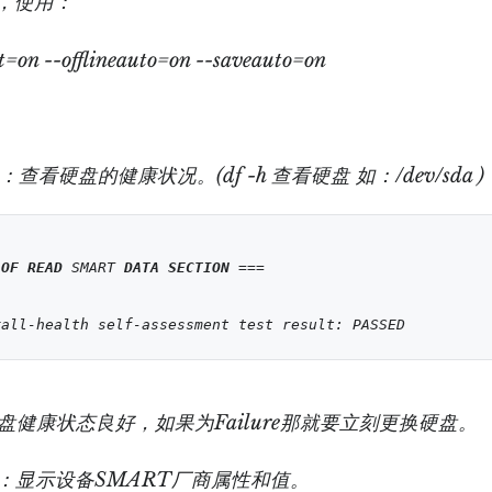
ed，使用：
t=on --offlineauto=on --saveauto=on
：查看硬盘的健康状况。(df -h 查看硬盘 如：/dev/sda )
OF
READ
 SMART 
DATA
SECTION
 ===

硬盘健康状态良好，如果为Failure那就要立刻更换硬盘。
：显示设备SMART厂商属性和值。